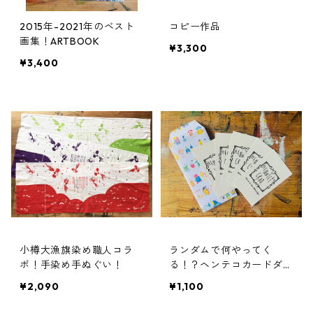
2015年-2021年のベスト
コピー作品
画集！ARTBOOK
¥3,300
¥3,400
小樽大漁旗染め職人コラ
ランダムで何やってく
ボ！手染め手ぬぐい！
る！？ヘンテコカードダス
５枚組（ランダム封入・2
¥2,090
¥1,100
0セット限定）