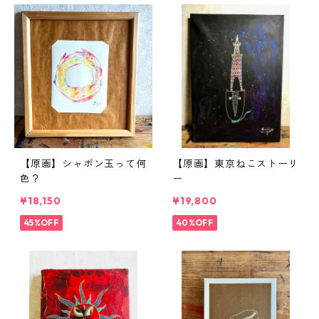
【原画】シャボン玉って何
【原画】東京ねこストーリ
色？
ー
¥18,150
¥19,800
45%OFF
40%OFF